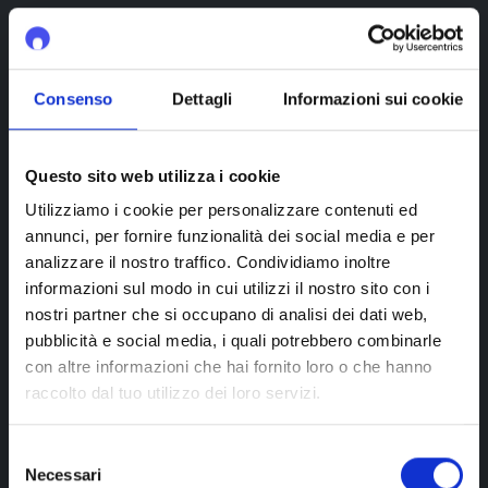
Diva Hair By Maria Bottone
Fiumicino
Consenso
Dettagli
Informazioni sui cookie
Bottone Hairdressing Barber
Questo sito web utilizza i cookie
Fiumicino
Utilizziamo i cookie per personalizzare contenuti ed
annunci, per fornire funzionalità dei social media e per
analizzare il nostro traffico. Condividiamo inoltre
informazioni sul modo in cui utilizzi il nostro sito con i
nostri partner che si occupano di analisi dei dati web,
pubblicità e social media, i quali potrebbero combinarle
Fonte Nuova
con altre informazioni che hai fornito loro o che hanno
raccolto dal tuo utilizzo dei loro servizi.
Darchivio Marco
Fonte Nuova
Selezione
Necessari
del