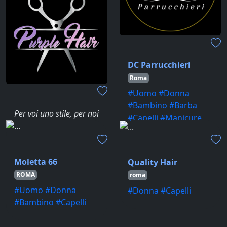
NETTUNO
#Uomo #Donna
#Bambino #Capelli
DC Parrucchieri
Roma
#Uomo #Donna
#Bambino #Barba
Per voi uno stile, per noi
#Capelli #Manicure
un' arte
#Pedicure #Trucco
Purple hair
#Trattamentiviso
Roma
#Depilazione
Moletta 66
Quality Hair
#Donna #Capelli
#Massaggi
ROMA
roma
#Uomo #Donna
#Donna #Capelli
#Bambino #Capelli