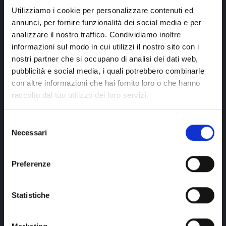
Utilizziamo i cookie per personalizzare contenuti ed
annunci, per fornire funzionalità dei social media e per
Hair Moda Di Fazio Antonella
analizzare il nostro traffico. Condividiamo inoltre
informazioni sul modo in cui utilizzi il nostro sito con i
Lamezia Terme
nostri partner che si occupano di analisi dei dati web,
pubblicità e social media, i quali potrebbero combinarle
con altre informazioni che hai fornito loro o che hanno
raccolto dal tuo utilizzo dei loro servizi.
Santa Eufemia Lamezia
Selezione
Necessari
del
Immage Di Pierpaolo Dauria
consenso
Santa Eufemia Lamezia
Preferenze
Statistiche
Tagliatixilsuccesso Talarico
Santa Eufemia Lamezia