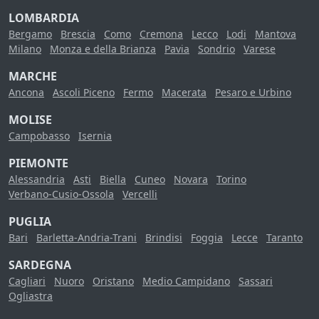
LOMBARDIA
Bergamo
Brescia
Como
Cremona
Lecco
Lodi
Mantova
Milano
Monza e della Brianza
Pavia
Sondrio
Varese
MARCHE
Ancona
Ascoli Piceno
Fermo
Macerata
Pesaro e Urbino
MOLISE
Campobasso
Isernia
PIEMONTE
Alessandria
Asti
Biella
Cuneo
Novara
Torino
Verbano-Cusio-Ossola
Vercelli
PUGLIA
Bari
Barletta-Andria-Trani
Brindisi
Foggia
Lecce
Taranto
SARDEGNA
Cagliari
Nuoro
Oristano
Medio Campidano
Sassari
Ogliastra