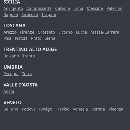
SICILIA
Agrigento
Caltanissetta
Catania
Enna
Messina
Palermo
Ragusa
Siracusa
Trapani
TOSCANA
Arezzo
Firenze
Grosseto
Livorno
Lucca
Massa-Carrara
Pisa
Pistoia
Prato
Siena
TRENTINO-ALTO ADIGE
Bolzano
Trento
UMBRIA
Perugia
Terni
VALLE D'AOSTA
Aosta
VENETO
Belluno
Padova
Rovigo
Treviso
Venezia
Verona
Vicenza