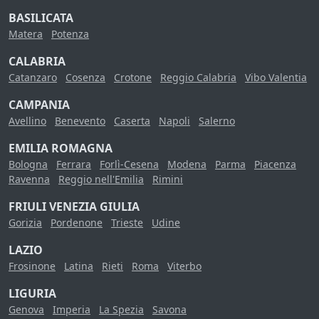
BASILICATA
Matera
Potenza
CALABRIA
Catanzaro
Cosenza
Crotone
Reggio Calabria
Vibo Valentia
CAMPANIA
Avellino
Benevento
Caserta
Napoli
Salerno
EMILIA ROMAGNA
Bologna
Ferrara
Forlì-Cesena
Modena
Parma
Piacenza
Ravenna
Reggio nell'Emilia
Rimini
FRIULI VENEZIA GIULIA
Gorizia
Pordenone
Trieste
Udine
LAZIO
Frosinone
Latina
Rieti
Roma
Viterbo
LIGURIA
Genova
Imperia
La Spezia
Savona