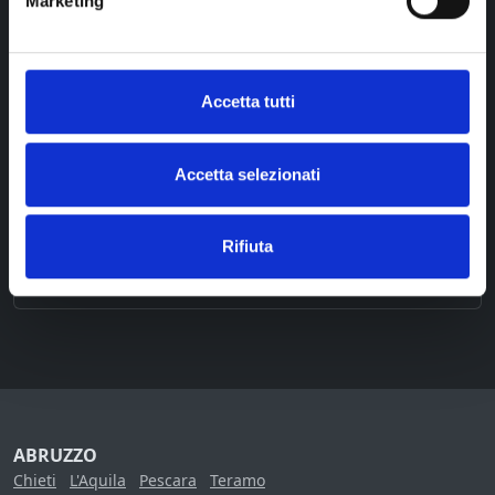
Marketing
Accetta tutti
Soverato
Accetta selezionati
Mm Hair Style
Soverato
Rifiuta
ABRUZZO
Chieti
L'Aquila
Pescara
Teramo