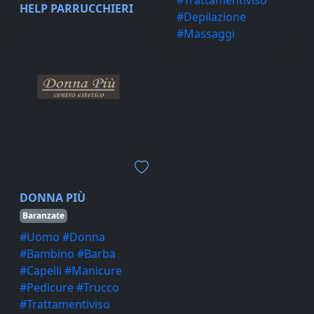
HELP PARRUCCHIERI
#Depilazione
Vimodrone
#Massaggi
#Uomo #Donna
#Bambino #Capelli
#Manicure #Pedicure
DONNA PIÙ
Baranzate
#Uomo #Donna
#Bambino #Barba
#Capelli #Manicure
#Pedicure #Trucco
Abbiategrasso
#Trattamentiviso