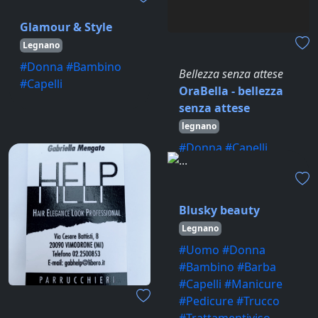
Glamour & Style
Legnano
#Donna #Bambino
Bellezza senza attese
#Capelli
OraBella - bellezza
senza attese
legnano
#Donna #Capelli
#Manicure #Pedicure
#Trattamentiviso
#Depilazione
Blusky beauty
#Massaggi
Legnano
#Uomo #Donna
#Bambino #Barba
#Capelli #Manicure
#Pedicure #Trucco
#Trattamentiviso