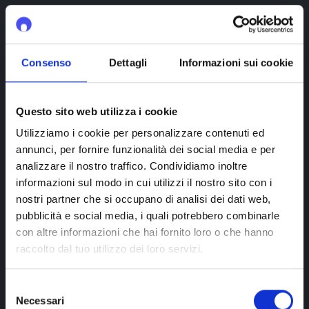
Cernusco Sul Naviglio
Consenso
Dettagli
Informazioni sui cookie
Franco Sapienza Parrucchiere Uomo Donna
Cernusco Sul Naviglio
Questo sito web utilizza i cookie
Utilizziamo i cookie per personalizzare contenuti ed
annunci, per fornire funzionalità dei social media e per
analizzare il nostro traffico. Condividiamo inoltre
Gualtieri Parrucchieri Cernusco Sul Nav
informazioni sul modo in cui utilizzi il nostro sito con i
Cernusco Sul Naviglio
nostri partner che si occupano di analisi dei dati web,
pubblicità e social media, i quali potrebbero combinarle
con altre informazioni che hai fornito loro o che hanno
raccolto dal tuo utilizzo dei loro servizi.
Krizia Chiesa Hair Beauty Salone Autor
Cernusco Sul Naviglio
Selezione
Necessari
del