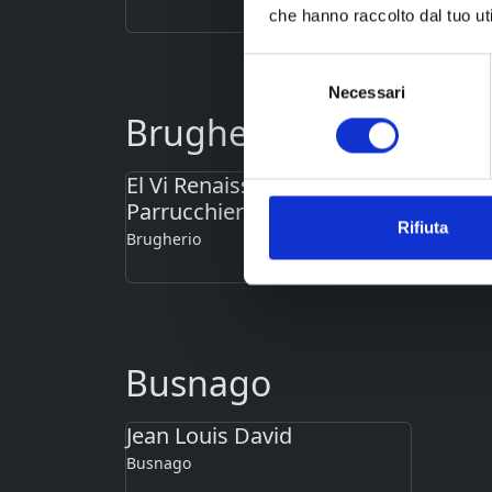
che hanno raccolto dal tuo uti
Selezione
Necessari
del
Brugherio
consenso
El Vi Renaissance
Soni
Parrucchiere Centro
Parr
Rifiuta
Brugherio
Brughe
Busnago
Jean Louis David
Busnago