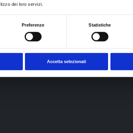
lizzo dei loro servizi.
Preferenze
Statistiche
aacconciature
Tracce Parrucchieri
ucchiere Brugherio
Brugherio
Accetta selezionati
rio