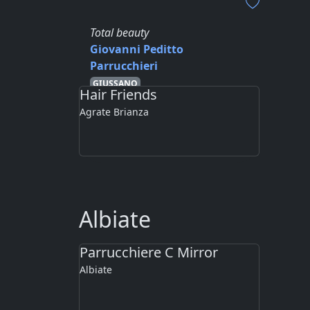
Total beauty
Giovanni Peditto
Agrate Brianza
Parrucchieri
GIUSSANO
Hair Friends
#Uomo #Donna #Barba
Agrate Brianza
#Capelli #Manicure #Trucco
#Trattamentiviso
Albiate
Parrucchiere C Mirror
Albiate